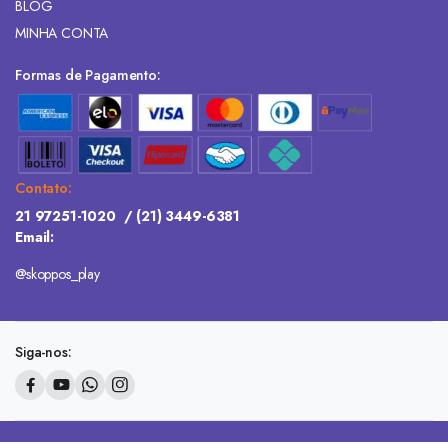
BLOG
MINHA CONTA
Formas de Pagamento:
Contato:
21 97251-1020
/
(21) 3449-6381
Email:
comercial@skoppos.com.br
@skoppos_play
Siga-nos: