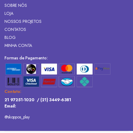
SOBRE NÓS
LOJA
NOSSOS PROJETOS
CONTATOS
BLOG
MINHA CONTA
Formas de Pagamento:
Contato:
21 97251-1020
/
(21) 3449-6381
Email:
comercial@skoppos.com.br
@skoppos_play