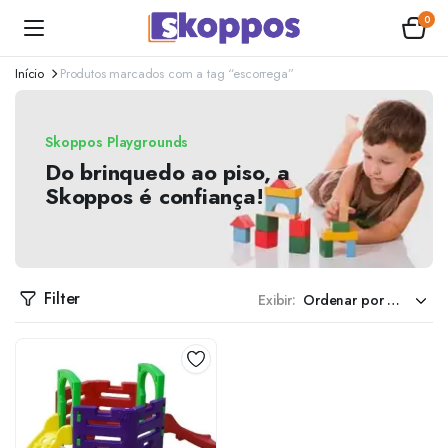
0
Início
Produtos marcados com a tag “escorrega”
Skoppos Playgrounds
Do brinquedo ao piso, a
Skoppos é confiança!
Filter
Exibir: