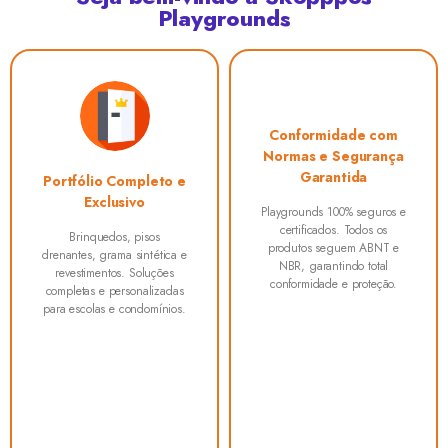
Playgrounds
Conformidade com
Atendimento
Normas e Segurança
Humanizado e
Garantida
Consultivo
Playgrounds 100% seguros e
Você não escolhe sozinho.
certificados. Todos os
Nossa equipe orienta,
produtos seguem ABNT e
personaliza e entrega
NBR, garantindo total
soluções que fazem sentido
conformidade e proteção.
para seu espaço.