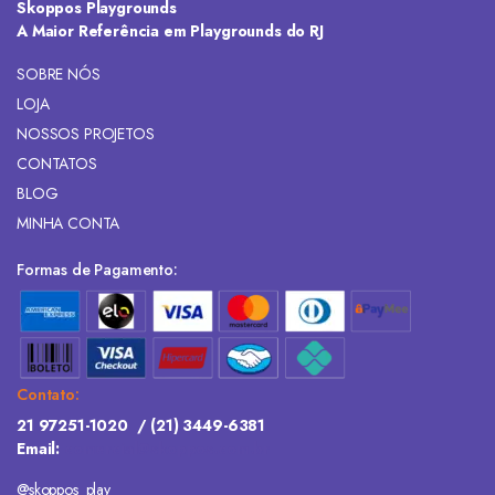
Skoppos Playgrounds
A Maior Referência em Playgrounds do RJ
SOBRE NÓS
LOJA
NOSSOS PROJETOS
CONTATOS
BLOG
MINHA CONTA
Formas de Pagamento:
Contato:
21 97251-1020
/
(21) 3449-6381
Email:
comercial@skoppos.com.br
@skoppos_play