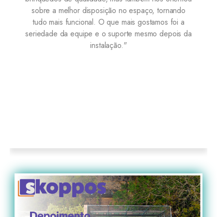
sposição no espaço, tornando
excelente e, melhor d
al. O que mais gostamos foi a
problemas com brinque
e e o suporte mesmo depois da
10
instalação."