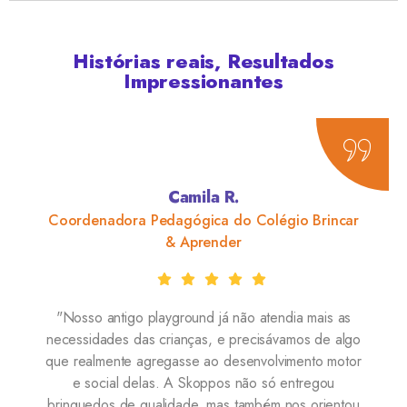
Histórias reais, Resultados
Impressionantes
Camila R.
Rodr
agógica do Colégio Brincar
Síndico do Cond
& Aprender
"Eu sempre recebo rec
yground já não atendia mais as
de áreas comuns, entã
ianças, e precisávamos de algo
era escolher algo q
gasse ao desenvolvimento motor
Skoppos nos apresentou
 A Skoppos não só entregou
resistentes, e isso fez
idade, mas também nos orientou
decisão. A instalação 