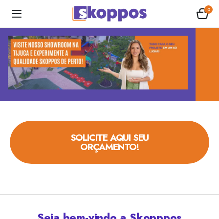
0
SOLICITE AQUI SEU
ORÇAMENTO!
Seja bem-vindo a Skopppos