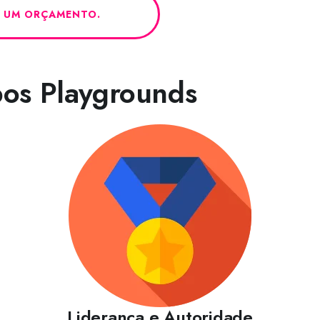
O UM ORÇAMENTO.
pos Playgrounds
Liderança e Autoridade